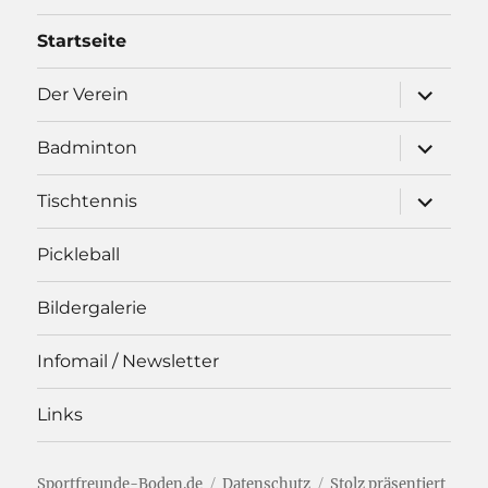
GE
SEIT
Beiträge
SEIT
E
Startseite
E
Unterme
Der Verein
öffnen
Unterme
Badminton
öffnen
Unterme
Tischtennis
öffnen
Pickleball
Bildergalerie
Infomail / Newsletter
Links
Sportfreunde-Boden.de
Datenschutz
Stolz präsentiert